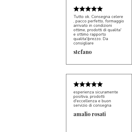
Tutto ok. Consegna celere
, pacco perfetto, formaggio
arrivato in condizioni
ottime, prodotti di qualita'
e ottimo rapporto
qualita'/prezzo. Da
consigliare
5/5
S*
stefano
esperienza sicuramente
positiva, prodotti
d'eccellenza e buon
servizio di consegna
amalio rosati
5/5
AR