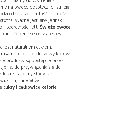
owości. Mamy do czynienia z
zymy na owoce egzotyczne, istnieją
zi o tłuszcze, ich ilość jest dość
eistotna. Ważne jest, aby jednak
integralności jelit.
Świeże owoce
ę, kancerogenezie oraz aterozy.
ra jest naturalnym cukrem.
rusami, to jest to kluczowy krok w
dkie produkty są dostępne przez
enia, do przywiązania się do
Jeśli zastąpimy słodycze
witamin, minerałów,
cukry i całkowite kalorie
,