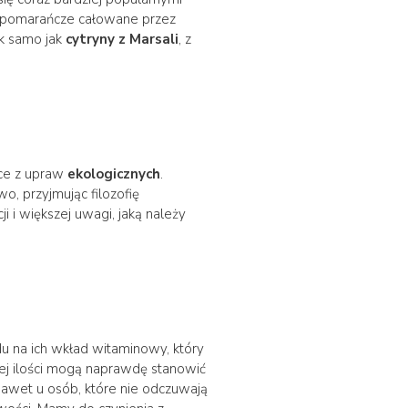
 pomarańcze całowane przez
ak samo jak
cytryny z Marsali
, z
ące z upraw
ekologicznych
.
wo, przyjmując filozofię
i i większej uwagi, jaką należy
du na ich wkład witaminowy, który
niej ilości mogą naprawdę stanowić
nawet u osób, które nie odczuwają