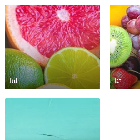
[11]
[27]