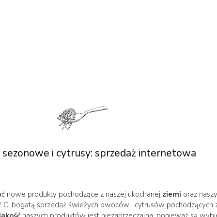
sezonowe i cytrusy: sprzedaż internetowa
ać nowe produkty pochodzące z naszej ukochanej
ziemi
oraz nasz
ić Ci bogatą sprzedaż świeżych owoców i cytrusów pochodzących 
jakość
naszych produktów jest niezaprzeczalna, ponieważ są wyb