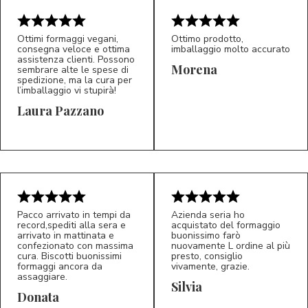
Ottimi formaggi vegani,
Ottimo prodotto,
consegna veloce e ottima
imballaggio molto accurato
assistenza clienti. Possono
Morena
sembrare alte le spese di
spedizione, ma la cura per
l’imballaggio vi stupirà!
Laura Pazzano
5/5
5/5
LP
M*
Pacco arrivato in tempi da
Azienda seria ho
record,spediti alla sera e
acquistato del formaggio
arrivato in mattinata e
buonissimo farò
confezionato con massima
nuovamente L ordine al più
cura. Biscotti buonissimi
presto, consiglio
formaggi ancora da
vivamente, grazie.
assaggiare.
Silvia
5/5
5/5
D*
S*
Donata