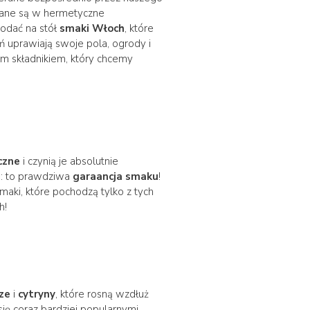
wane są w hermetyczne
podać na stół
smaki Włoch
, które
ń uprawiają swoje pola, ogrody i
ym składnikiem, który chcemy
czne
i czynią je absolutnie
o: to prawdziwa
garaancja smaku
!
maki, które pochodzą tylko z tych
h!
ze
i
cytryny
, które rosną wzdłuż
ię coraz bardziej popularnymi