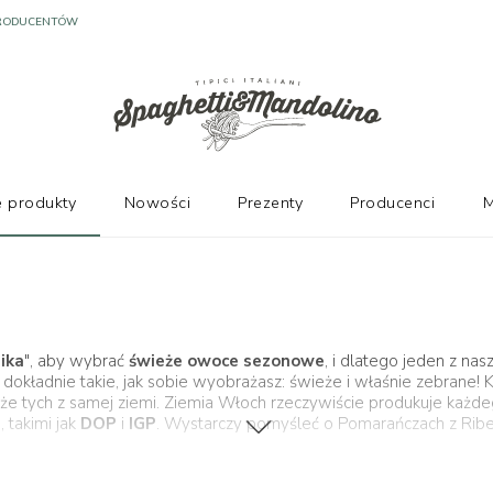
 produkty
Nowości
Prezenty
Producenci
M
nika
", aby wybrać
świeże owoce sezonowe
, i dlatego jeden z n
ą dokładnie takie, jak sobie wyobrażasz: świeże i właśnie zebrane
także tych z samej ziemi. Ziemia Włoch rzeczywiście produkuje każd
 takimi jak
DOP
i
IGP
. Wystarczy pomyśleć o Pomarańczach z Ribe