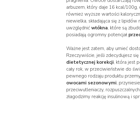
pragnienia. Owoce dostarczają ró
arbuzem, który daje 16 kcal/100g, 
również wyższe wartości kaloryczne,
niewielka, składająca się z lipidów
uwzględnić
włókna
, które są zbud
posiadają ogromny potencjał
prze
Ważne jest zatem, aby umieć dost
Rzeczywiście, jeśli zdecydujesz si
dietetycznej korekcji
, która jes
cały rok, w przeciwieństwie do ś
pewnego rodzaju produktu przemys
owocami sezonowymi
, przynies
przeciwutleniaczy, rozpuszczalny
złagodzimy reakcję insulinową i spr