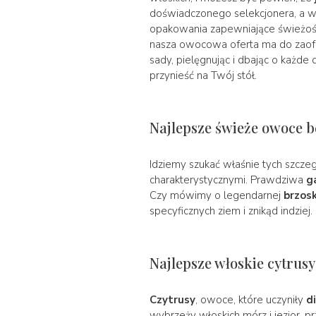
doświadczonego selekcjonera, a w
opakowania zapewniające świeżość,
nasza owocowa oferta ma do zaofer
sady, pielęgnując i dbając o każde
przynieść na Twój stół.
Najlepsze świeże owoce 
Idziemy szukać właśnie tych szcz
charakterystycznymi. Prawdziwa
g
Czy mówimy o legendarnej
brzosk
specyficznych ziem i znikąd indzie
Najlepsze włoskie cytrusy
Czytrusy
, owoce, które uczyniły
d
wybrzeży włoskich mórz i jezior, p