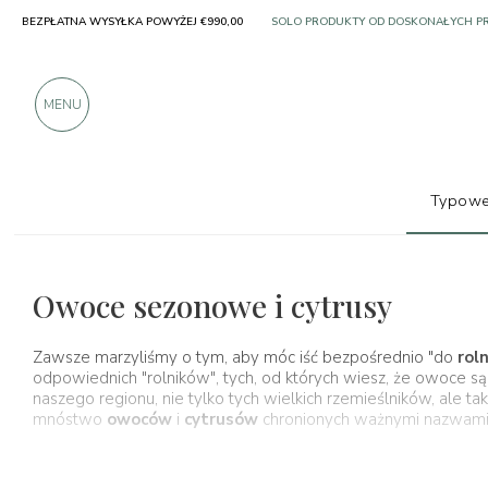
BEZPŁATNA WYSYŁKA POWYŻEJ €990,00
PONAD 900 POZYTYWNYCH RECENZJI
MENU
Typowe
Typowe produkty
Owoce i cytrusy
Owoce sezonowe i cytrusy
Zawsze marzyliśmy o tym, aby móc iść bezpośrednio "do
rol
odpowiednich "rolników", tych, od których wiesz, że owoce s
naszego regionu, nie tylko tych wielkich rzemieślników, ale 
mnóstwo
owoców
i
cytrusów
chronionych ważnymi nazwami,