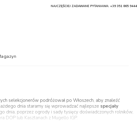
NAJCZĘŚCIEJ ZADAWANE PYTANIA
WA: +39 351 865 9444
agazyn
aszych selekcjonerów podróżował po Włoszech, aby znaleźć
! Każdego dnia staramy się wprowadzać najlepsze
specjały
ego dnia, poprzez ogrody i sady tysięcy doświadczonych rolników,
ra DOP lub Kasztanach z Mugello IGP.