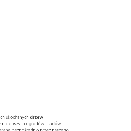
ych ukochanych
drzew
z najlepszych ogrodów i sadów
ierane bezpośrednio przez naszego