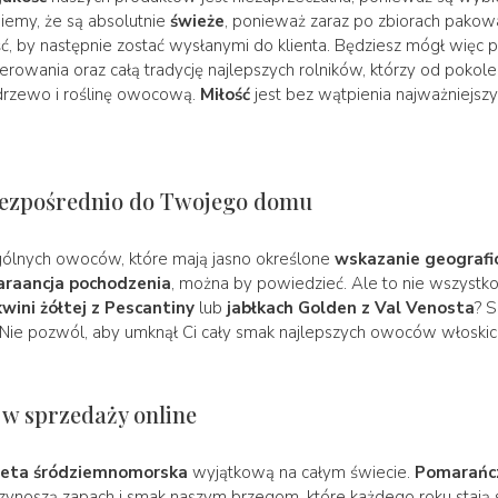
iemy, że są absolutnie
świeże
, ponieważ zaraz po zbiorach pako
 by następnie zostać wysłanymi do klienta. Będziesz mógł więc 
owania oraz całą tradycję najlepszych rolników, którzy od pokole
 drzewo i roślinę owocową.
Miłość
jest bez wątpienia najważniejsz
bezpośrednio do Twojego domu
ególnych owoców, które mają jasno określone
wskazanie geografi
araancja pochodzenia
, można by powiedzieć. Ale to nie wszystk
wini żółtej z Pescantiny
lub
jabłkach Golden z Val Venosta
? S
j. Nie pozwól, aby umknął Ci cały smak najlepszych owoców włoskic
 w sprzedaży online
ieta śródziemnomorska
wyjątkową na całym świecie.
Pomarańc
rzynoszą zapach i smak naszym brzegom, które każdego roku stają s