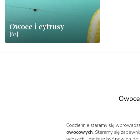
Owoce i cytrusy
[62]
Owoce 
Codziennie staramy się wprowadz
owocowych
. Staramy się zapewn
włoskich, i możesz być pewien, że