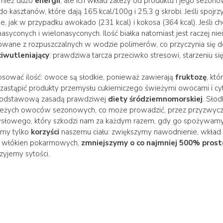
wnież dużo
energii
, ale ich wkład zależy od produktu i jego sezon
do kasztanów, które dają 165 kcal/100g i 25,3 g skrobi. Jeśli spojr
 jak w przypadku awokado (231 kcal) i kokosa (364 kcal). Jeśli chod
 nasyconych i wielonasyconych. Ilość białka natomiast jest raczej ni
owane z rozpuszczalnych w wodzie polimerów, co przyczynia się do 
ciwutleniający
: prawdziwa tarcza przeciwko stresowi, starzeniu si
osować ilość: owoce są słodkie, ponieważ zawierają
fruktozę
, któ
ę zastąpić produkty przemysłu cukierniczego świeżymi owocami i cyt
t podstawową zasadą prawdziwej
diety śródziemnomorskiej
. Sło
wieżych owoców sezonowych, co może prowadzić, przez przyzwyczaj
łowego, który szkodzi nam za każdym razem, gdy go spożywamy. 
iemy tylko
korzyści
naszemu ciału: zwiększymy nawodnienie, wkład 
ch włókien pokarmowych,
zmniejszymy o co najmniej 500% proste 
zyjemy sytości.