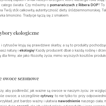
 z całego świata. Czy mówimy o
pomarańczach z Ribera DOP
? To
ą na Twój stół całkowitą autentyczność diety śródziemnomorskiej. T
ka limoncino. Tradycje łączą się z smakiem.
wybory ekologiczne
ytrusów kryją się prawdziwe skarby, a są to produkty pochodz
asz naturę i
ekologię
! Każdy producent dbał o każdą roślinę i drze
 dla firmy, ale jako filozofię życia, mimo wyższych kosztów produkcj
eże owoce sezonowe
czy, aby podkreślić, jak ważne są owoce w naszym życiu: ze wzglę
Ale owoce, a szczególnie
cytrusy
, to nie tylko to: przy odpowied
 przykład, jest bardzo ważny i ułatwia
nawodnienie
naszego ciała, 