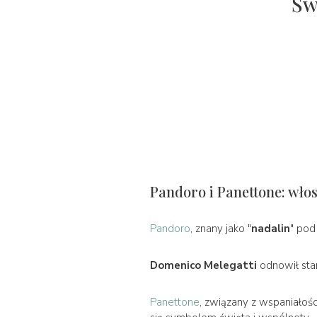
Św
Pandoro i Panettone: włos
Pandoro
, znany jako "
nadalin
" pod
Domenico Melegatti
odnowił sta
Panettone
, związany z wspaniałoś