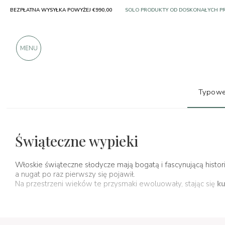
BEZPŁATNA WYSYŁKA POWYŻEJ €990,00
PONAD 900 POZYTYWNYCH RECENZJI
MENU
Typowe
Typowe produkty
Desery i rzemieślnicze słodycze
Świąteczne wypieki
Włoskie świąteczne słodycze mają bogatą i fascynującą histor
a nugat po raz pierwszy się pojawił.
Na przestrzeni wieków te przysmaki ewoluowały, stając się
ku