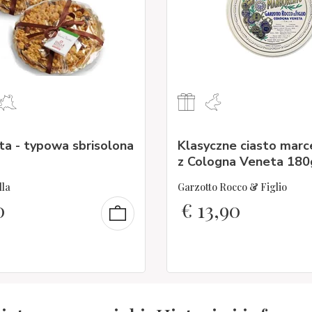
ta - typowa sbrisolona
Klasyczne ciasto mar
z Cologna Veneta 180
lla
Garzotto Rocco & Figlio
0
€
13,90