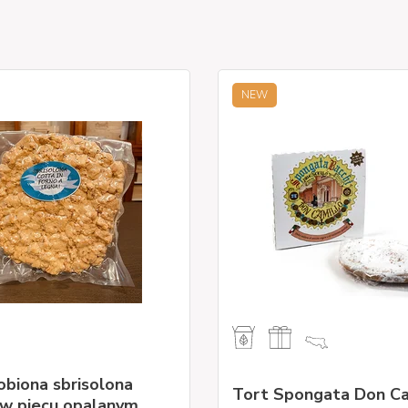
NEW
obiona sbrisolona
Tort Spongata Don Ca
 w piecu opalanym