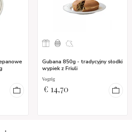
cepanowe
Gubana 850g - tradycyjny słodki
g
wypiek z Friuli
Vogrig
€
14,70