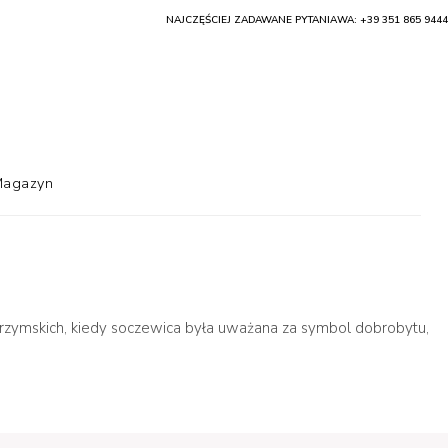
NAJCZĘŚCIEJ ZADAWANE PYTANIA
WA: +39 351 865 9444
agazyn
w rzymskich, kiedy soczewica była uważana za symbol dobrobytu,