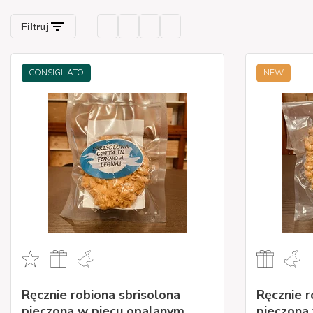
CONSIGLIATO
NEW
Ręcznie robiona sbrisolona
Ręcznie r
pieczona w piecu opalanym
pieczona