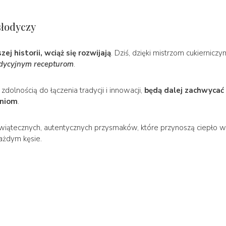
słodyczy
j historii, wciąż się rozwijają
. Dziś, dzięki mistrzom cukiernic
adycyjnym recepturom
.
zdolnością do łączenia tradycji i innowacji,
będą dalej zachwycać s
eniom
.
iątecznych, autentycznych przysmaków, które przynoszą ciepło włos
ażdym kęsie.