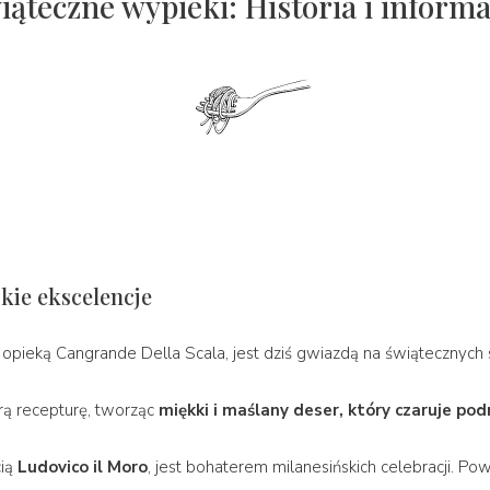
iąteczne wypieki: Historia i informa
kie ekscelencje
 opieką Cangrande Della Scala, jest dziś gwiazdą na świątecznych 
rą recepturę, tworząc
miękki i maślany deser, który czaruje po
cią
Ludovico il Moro
, jest bohaterem milanesińskich celebracji. Po