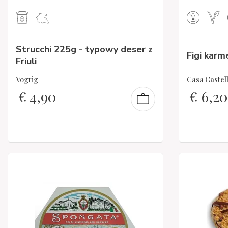
Strucchi 225g - typowy deser z
Figi kar
Friuli
Vogrig
Casa Castell
€
4,90
€
6,20