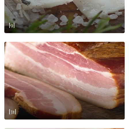
[9]
[31]