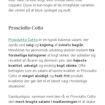
coppato. Disse er kun nogle af de smagfulde varianter,
der venter på at blive opdaget og nydt.
Prosciutto Cotto
Prosciutto Cotto
er en typisk italiensk salami, der
opnås ved
salg
og
kogning
af
svinets baglår
.
Ministeriet for økonomisk udvikling skelner mellem
tre
forskellige kategorier
af kogt skinke, der adskiller sig
i kvalitet af råvarer og dermed i pris: den
højeste
kvalitet
,
udvalgt
og endelig
kogt skinke
. Ofte
betragtes som en salami af lavere kvalitet, er Prosciutto
Cotto et
meget alsidigt
og
fedt-frit
produkt,
kvaliteter der gør det til et ideelt valg i forskellige
situationer.
Sandsynligvis, sammen med den rå, er Prosciutto Cotto
den
mest brugte salami i madlavningen
til at skabe