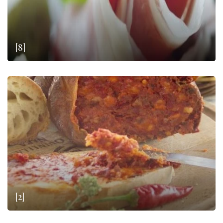
[8]
[2]