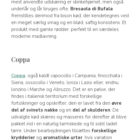
mest anvendte udskæring er skinkehjørnet, men også
underlår og lår bruges ofte.
Bresaola di Bufala
fremstilles derimod fra bison kød, der kendetegnes ved
en meget særlig smag og en blød, saftig konsistens. Et
produkt med gamle rødder, perfekt til en særdeles
moderne madlavning.
Coppa
Coppa
, også kaldt capocollo i Campania, finocchiata i
Siena, ossocollo i Veneto, lonza i Lazio eller, endnu,
lonzino i Marche og Abruzzo. Det er en pølse, der
findes i italiensk territorium med forskellige
fortolkninger og opskrifter; den er lavet fra den
øvre
del af svinets nakke
og en
del af skulderen
. De
udvalgte kød skæres og masseres for derefter at blive
pakket ind i en naturlig tarmskede og til sidst ladet
tørre. Under bearbejdningen tilsættes
forskellige
krydderier
og
aromatiske urter
, hvis variation