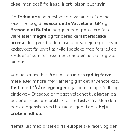
okse
, men også fra
hest
,
hjort
,
bison
eller
svin
.
De
forkælede
og mest kendte varianter af denne
salami er dog
Bresaola della Valtellina IGP
og
Bresaola di Bufala
, begge meget populære for at
være
især magre
og for deres
karakteristiske
aroma
, der gives fra den fase af bearbejdningen, hvor
kødstykket får lov til at hvile i saltlake med forskellige
krydderier som for eksempel enebær, nelliker og vild
laurbær.
Ved udskæring har Bresaola en intens
rødlig farve
,
mere eller mindre mørk afhængig af det anvendte kød,
fast
, med
få åretegninger
pga. de naturlige fedt- og
bindevæv. Bresaola er meget velegnet til
diæter
, da
det er en mad, der praktisk talt er
fedt-frit
. Men den
bedste egenskab ved bresaola ligger i dens
høje
proteinindhold
.
fremstilles med oksekød fra europæiske racer, og den