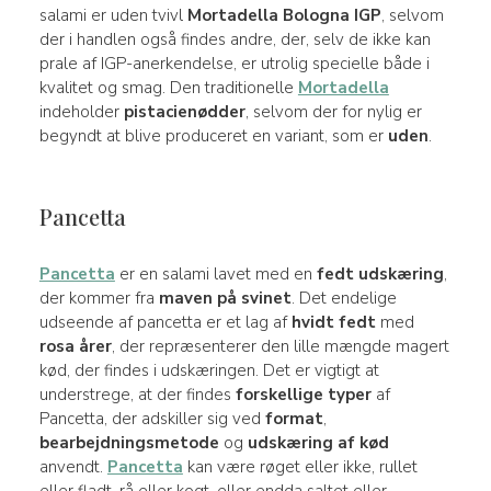
salami er uden tvivl
Mortadella Bologna IGP
, selvom
der i handlen også findes andre, der, selv de ikke kan
prale af IGP-anerkendelse, er utrolig specielle både i
kvalitet og smag. Den traditionelle
Mortadella
indeholder
pistacienødder
, selvom der for nylig er
begyndt at blive produceret en variant, som er
uden
.
Pancetta
Pancetta
er en salami lavet med en
fedt
udskæring
,
der kommer fra
maven på svinet
. Det endelige
udseende af pancetta er et lag af
hvidt fedt
med
rosa årer
, der repræsenterer den lille mængde magert
kød, der findes i udskæringen. Det er vigtigt at
understrege, at der findes
forskellige typer
af
Pancetta, der adskiller sig ved
format
,
bearbejdningsmetode
og
udskæring af kød
anvendt.
Pancetta
kan være røget eller ikke, rullet
eller fladt, rå eller kogt, eller endda saltet eller