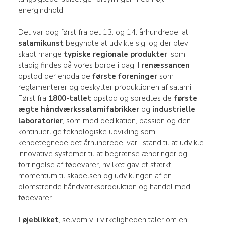
energindhold.
Det var dog først fra det 13. og 14. århundrede, at
salamikunst
begyndte at udvikle sig, og der blev
skabt mange
typiske regionale produkter
, som
stadig findes på vores borde i dag. I
renæssancen
opstod der endda de
første foreninger
som
reglamenterer og beskytter produktionen af salami.
Først fra
1800-tallet
opstod og spredtes de
første
ægte håndværkssalamifabrikker
og
industrielle
laboratorier
, som med dedikation, passion og den
kontinuerlige teknologiske udvikling som
kendetegnede det århundrede, var i stand til at udvikle
innovative systemer til at begrænse ændringer og
forringelse af fødevarer, hvilket gav et stærkt
momentum til skabelsen og udviklingen af en
blomstrende håndværksproduktion og handel med
fødevarer.
I øjeblikket
, selvom vi i virkeligheden taler om en