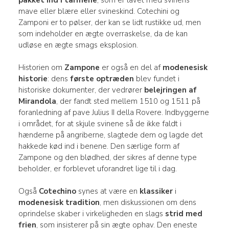
mave eller blære eller svineskind. Cotechini og
Zamponi er to pølser, der kan se lidt rustikke ud, men
som indeholder en ægte overraskelse, da de kan
udløse en ægte smags eksplosion.
Historien om
Zampone
er også en del af
modenesisk
historie
: dens
første optræden
blev fundet i
historiske dokumenter, der vedrører
belejringen af
Mirandola
, der fandt sted mellem 1510 og 1511 på
foranledning af pave Julius II della Rovere. Indbyggerne
i området, for at skjule svinene så de ikke faldt i
hænderne på angriberne, slagtede dem og lagde det
hakkede kød ind i benene. Den særlige form af
Zampone og den blødhed, der sikres af denne type
beholder, er forblevet uforandret lige til i dag.
Også
Cotechino
synes at være en
klassiker
i
modenesisk tradition
, men diskussionen om dens
oprindelse skaber i virkeligheden en slags
strid med
frien
, som insisterer på sin ægte ophav. Den eneste