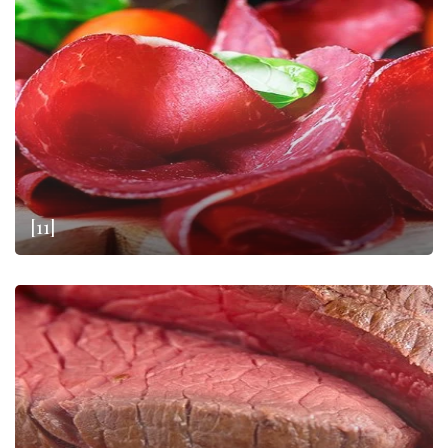
røgede og ikke-røgede
. Blandt en sådan variation af produkter
er det næsten svært at vælge, givet den enorme mængde af
førsteklasses pølser
, som vores smukke land er hjemland og
producent af.
[11]