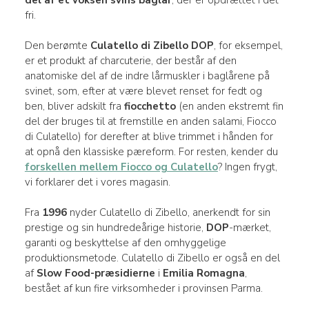
fri.
Den berømte
Culatello di Zibello DOP
, for eksempel,
er et produkt af charcuterie, der består af den
anatomiske del af de indre lårmuskler i baglårene på
svinet, som, efter at være blevet renset for fedt og
ben, bliver adskilt fra
fiocchetto
(en anden ekstremt fin
del der bruges til at fremstille en anden salami, Fiocco
di Culatello) for derefter at blive trimmet i hånden for
at opnå den klassiske pæreform. For resten, kender du
forskellen mellem Fiocco og Culatello
? Ingen frygt,
vi forklarer det i vores magasin.
Fra
1996
nyder Culatello di Zibello, anerkendt for sin
prestige og sin hundredeårige historie,
DOP
-mærket,
garanti og beskyttelse af den omhyggelige
produktionsmetode. Culatello di Zibello er også en del
af
Slow Food-præsidierne
i
Emilia
Romagna
,
bestået af kun fire virksomheder i provinsen Parma.