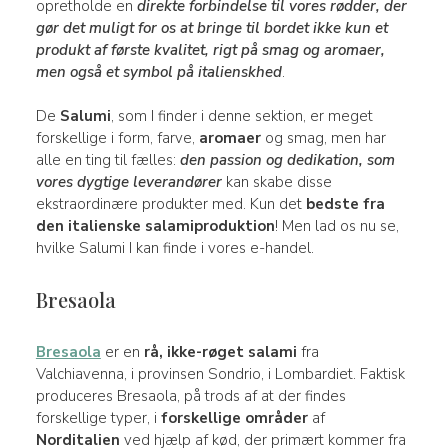
opretholde en
direkte forbindelse til vores rødder, der
gør det muligt for os at bringe til bordet ikke kun et
produkt af første kvalitet, rigt på smag og aromaer,
men også et symbol på italienskhed
.
De
Salumi
, som I finder i denne sektion, er meget
forskellige i form, farve,
aromaer
og smag, men har
alle en ting til fælles:
den passion og dedikation, som
vores dygtige leverandører
kan skabe disse
ekstraordinære produkter med. Kun det
bedste fra
den italienske salamiproduktion
! Men lad os nu se,
hvilke Salumi I kan finde i vores e-handel.
Bresaola
Bresaola
er en
rå, ikke-røget salami
fra
Valchiavenna, i provinsen Sondrio, i Lombardiet. Faktisk
produceres Bresaola, på trods af at der findes
forskellige typer, i
forskellige områder
af
Norditalien
ved hjælp af kød, der primært kommer fra