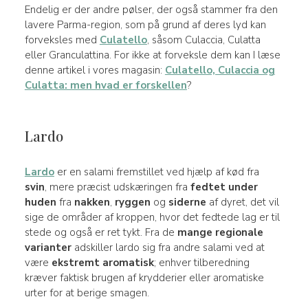
Endelig er der andre pølser, der også stammer fra den
lavere Parma-region, som på grund af deres lyd kan
forveksles med
Culatello
, såsom Culaccia, Culatta
eller Granculattina. For ikke at forveksle dem kan I læse
denne artikel i vores magasin:
Culatello, Culaccia og
Culatta: men hvad er forskellen
?
Lardo
Lardo
er en salami fremstillet ved hjælp af kød fra
svin
, mere præcist udskæringen fra
fedtet under
huden
fra
nakken
,
ryggen
og
siderne
af dyret, det vil
sige de områder af kroppen, hvor det fedtede lag er til
stede og også er ret tykt. Fra de
mange regionale
varianter
adskiller lardo sig fra andre salami ved at
være
ekstremt aromatisk
; enhver tilberedning
kræver faktisk brugen af krydderier eller aromatiske
urter for at berige smagen.