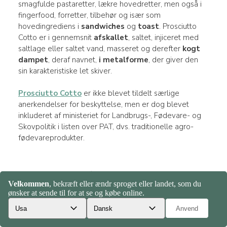
smagfulde pastaretter, lækre hovedretter, men også i
fingerfood, forretter, tilbehør og især som
hovedingrediens i
sandwiches
og
toast
. Prosciutto
Cotto er i gennemsnit
afskallet
, saltet, injiceret med
saltlage eller saltet vand, masseret og derefter
kogt
dampet
, deraf navnet,
i metalforme
, der giver den
sin karakteristiske let skiver.
Prosciutto Cotto
er ikke blevet tildelt særlige
anerkendelser for beskyttelse, men er dog blevet
inkluderet af ministeriet for Landbrugs-, Fødevare- og
Skovpolitik i listen over PAT, dvs. traditionelle agro-
fødevareprodukter.
Prosciutto Crudo
Prosciutto Crudo
er en typisk italiensk salami, der
opnås ved at tørre
svinets baglår
. Måske en af de
mest
berømte italienske salami
i verden, Prosciutto