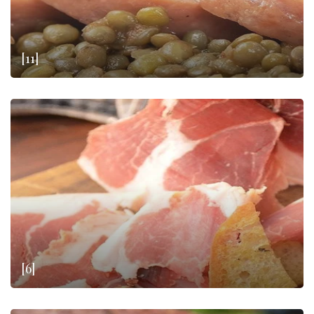
[11]
[6]