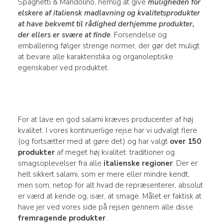
Spaghetti & Mandolino, nemlig at give
muligheden for
elskere af italiensk madlavning og kvalitetsprodukter
at have bekvemt til rådighed derhjemme produkter,
der ellers er svære at finde
. Forsendelse og
emballering følger strenge normer, der gør det muligt
at bevare alle karakteristika og organoleptiske
egenskaber ved produktet.
For at lave en god salami kræves producenter af høj
kvalitet. I vores kontinuerlige rejse har vi udvalgt flere
(og fortsætter med at gøre det) og har valgt
over 150
produkter
af meget høj kvalitet: traditioner og
smagsoplevelser fra alle
italienske regioner
. Der er
helt sikkert salami, som er mere eller mindre kendt,
men som, netop for alt hvad de repræsenterer, absolut
er værd at kende og, især, at smage. Målet er faktisk at
have jer ved vores side på rejsen gennem alle disse
fremragende produkter
.