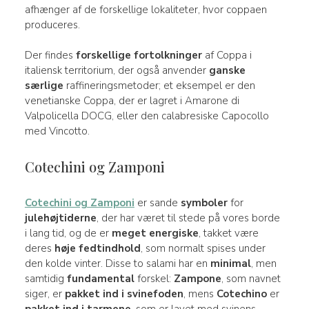
afhænger af de forskellige lokaliteter, hvor coppaen
produceres.
Der findes
forskellige fortolkninger
af Coppa i
italiensk territorium, der også anvender
ganske
særlige
raffineringsmetoder; et eksempel er den
venetianske Coppa, der er lagret i Amarone di
Valpolicella DOCG, eller den calabresiske Capocollo
med Vincotto.
Cotechini og Zamponi
Cotechini og Zamponi
er sande
symboler
for
julehøjtiderne
, der har været til stede på vores borde
i lang tid, og de er
meget energiske
, takket være
deres
høje fedtindhold
, som normalt spises under
den kolde vinter. Disse to salami har en
minimal
, men
samtidig
fundamental
forskel:
Zampone
, som navnet
siger, er
pakket ind i svinefoden
, mens
Cotechino
er
pakket ind i tarmene
, som er lavet med svinens