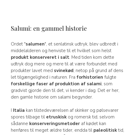
Salumi: en gammel historie
Ordet "
salumen
", et senlatinsk udtryk, blev udbredt i
middelalderen og henviste til et hvilket som helst
produkt konserveret i salt
. Med tiden kom dette
udtryk dog mere og mere til at være forbundet med
produkter lavet med
svinekød
, netop på grund af dens
let tilgængelighed i naturen. Fra
forhistorien
fulgte
forskellige faser af produktion af salami
, som
gradvist gjorde den til det, vi kender i dag. Det er her,
den gamle historie om salami begynder.
I
Italia
kan tilstedeværelsen af skinker og pølsevarer
spores tilbage til
etruskisk
og romersk tid, selvom
sådanne
konserveringsmetoder
af kødet kan
henføres til meget ældre tider, endda til
paleolitisk
tid,