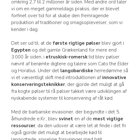
omkring 2,7 til 2 millioner år siden. Med andre ord taler
vi om en meget gammeldags praksis, der er blevet
forfinet over tid for at skabe den fremragende
produktion af traditioner og smagsoplevelser, som vi
kender i dag.
Det ser ud til, at de
første rigtige pølser
blev gjort i
Egypten
og det gamle Grækenland for mere end
3.000 år siden; i
etruskisk-romersk
tid blev pølser
nævnt af berømte digtere og talere som Cato the Elder
og Horatius. Under det
langobardiske
herredømme så
vi et væsentligt skift med introduktionen af
innovative
konserveringsteknikker
, der gjorde det muligt at gå
fra kogte pølser til rå pølser takket være udviklingen af
nyskabende systemer til konservering af råt kød.
Med de barbariske invasioner, der begyndte i det 5.
århundrede e.Kr., blev
svinet
en af de
mest vigtige
ressourcer
, da den udover at være let at finde i det fri
også gjorde det muligt at bearbejde kød til
langsigtede, spiselige forsyninger med højt