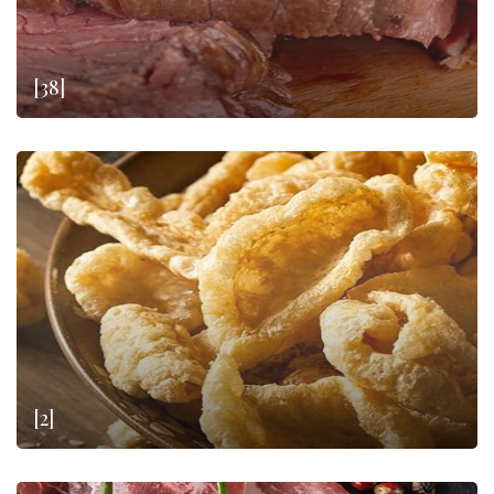
[38]
[2]