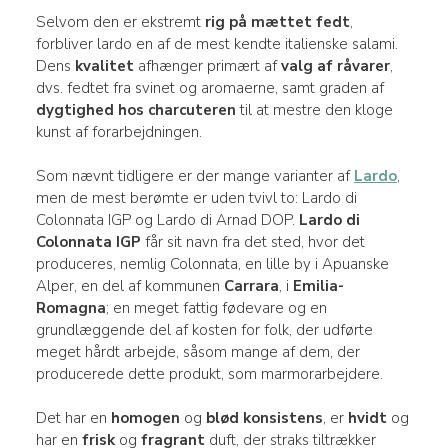
Selvom den er ekstremt
rig på mættet fedt
,
forbliver lardo en af de mest kendte italienske salami.
Dens
kvalitet
afhænger primært af
valg af råvarer
,
dvs. fedtet fra svinet og aromaerne, samt graden af
dygtighed hos charcuteren
til at mestre den kloge
kunst af forarbejdningen.
Som nævnt tidligere er der mange varianter af
Lardo
,
men de mest berømte er uden tvivl to: Lardo di
Colonnata IGP og Lardo di Arnad DOP.
Lardo di
Colonnata IGP
får sit navn fra det sted, hvor det
produceres, nemlig Colonnata, en lille by i Apuanske
Alper, en del af kommunen
Carrara
, i
Emilia-
Romagna
; en meget fattig fødevare og en
grundlæggende del af kosten for folk, der udførte
meget hårdt arbejde, såsom mange af dem, der
producerede dette produkt, som marmorarbejdere.
Det har en
homogen
og
blød konsistens
, er
hvidt
og
har en
frisk
og
fragrant
duft, der straks tiltrækker