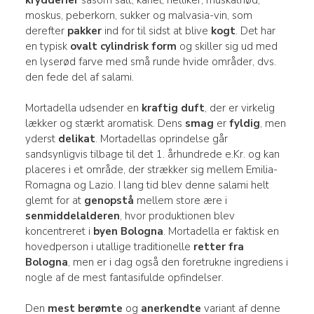
moskus, peberkorn, sukker og malvasia-vin, som
derefter
pakker
ind for til sidst at blive
kogt
. Det har
en typisk
ovalt cylindrisk form
og skiller sig ud med
en lyserød farve med små runde hvide områder, dvs.
den fede del af salami.
Mortadella udsender en
kraftig duft
, der er virkelig
lækker og stærkt aromatisk. Dens
smag
er
fyldig
, men
yderst
delikat
. Mortadellas oprindelse går
sandsynligvis tilbage til det 1. århundrede e.Kr. og kan
placeres i et område, der strækker sig mellem Emilia-
Romagna og Lazio. I lang tid blev denne salami helt
glemt for at
genopstå
mellem store ære i
senmiddelalderen
, hvor produktionen blev
koncentreret i
byen Bologna
. Mortadella er faktisk en
hovedperson i utallige traditionelle
retter fra
Bologna
, men er i dag også den foretrukne ingrediens i
nogle af de mest fantasifulde opfindelser.
Den
mest berømte
og
anerkendte
variant af denne