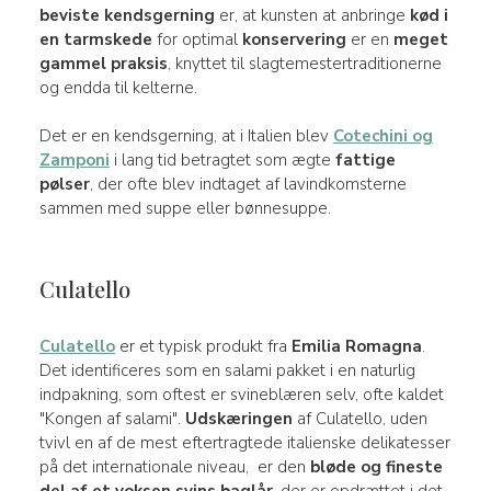
beviste kendsgerning
er, at kunsten at anbringe
kød
i
en tarmskede
for optimal
konservering
er en
meget
gammel praksis
, knyttet til slagtemestertraditionerne
og endda til kelterne.
Det er en kendsgerning, at i Italien blev
Cotechini og
Zamponi
i lang tid betragtet som ægte
fattige
pølser
, der ofte blev indtaget af lavindkomsterne
sammen med suppe eller bønnesuppe.
Culatello
Culatello
er et typisk produkt fra
Emilia Romagna
.
Det identificeres som en salami pakket i en naturlig
indpakning, som oftest er svineblæren selv, ofte kaldet
"Kongen af salami".
Udskæringen
af Culatello, uden
tvivl en af de mest eftertragtede italienske delikatesser
på det internationale niveau, er den
bløde og fineste
del af et voksen svins baglår
, der er opdrættet i det