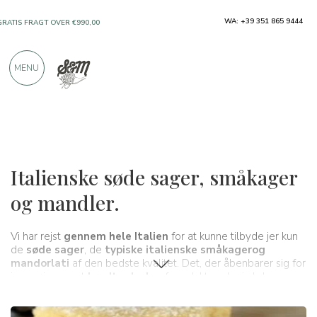
KUN PRODUKTER FRA FREMRAGENDE
WA: +39 351 865 9444
PRODUCENTER
MENU
OVER 900 POSITIVE ANMELDELSER
Typiske produkter
Småkager og mandelnougat
Italienske søde sager, småkager
og mandler.
Vi har rejst
gennem hele Italien
for at kunne tilbyde jer kun
de
søde sager
, de
typiske italienske småkager
og
mandorlati
af den bedste kvalitet. Det, der åbenbarer sig for
jeres øjne, er et
bredt udvalg
af produkter, der i al deres
enkelhed indeholder historien og
traditionerne
fra et helt
land.