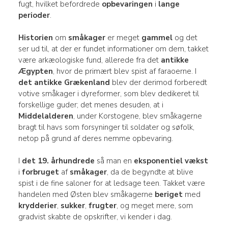
fugt, hvilket befordrede
opbevaringen
i
lange
perioder
.
Historien
om
småkager
er meget
gammel
og det
ser ud til, at der er fundet informationer om dem, takket
være arkæologiske fund, allerede fra det
antikke
Ægypten
, hvor de primært blev spist af faraoerne. I
det antikke Grækenland
blev der derimod forberedt
votive småkager i dyreformer, som blev dedikeret til
forskellige guder; det menes desuden, at i
Middelalderen
, under Korstogene, blev småkagerne
bragt til havs som forsyninger til soldater og søfolk,
netop på grund af deres nemme opbevaring.
I
det 19. århundrede
så man en
eksponentiel vækst
i
forbruget
af
småkager
, da de begyndte at blive
spist i de fine saloner for at ledsage teen. Takket være
handelen med Østen blev småkagerne
beriget
med
krydderier
,
sukker
,
frugter
, og meget mere, som
gradvist skabte de opskrifter, vi kender i dag.