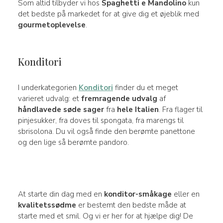
Som altid tilbyder vi hos
Spaghetti e Mandolino
kun
det bedste på markedet for at give dig et øjeblik med
gourmetoplevelse
.
Konditori
I underkategorien
Konditori
finder du et meget
varieret udvalg: et
fremragende udvalg
af
håndlavede søde sager
fra
hele Italien
. Fra flager til
pinjesukker, fra doves til spongata, fra marengs til
sbrisolona. Du vil også finde den berømte panettone
og den lige så berømte pandoro.
At starte din dag med en
konditor-småkage
eller en
kvalitetssødme
er bestemt den bedste måde at
starte med et smil. Og vi er her for at hjælpe dig! De