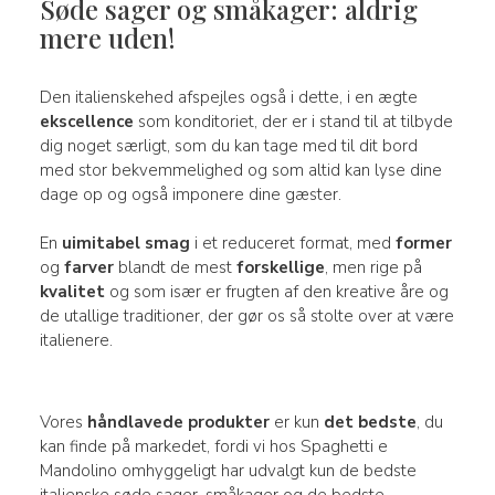
Søde sager og småkager: aldrig
mere uden!
Den italienskehed afspejles også i dette, i en ægte
ekscellence
som konditoriet, der er i stand til at tilbyde
dig noget særligt, som du kan tage med til dit bord
med stor bekvemmelighed og som altid kan lyse dine
dage op og også imponere dine gæster.
En
uimitabel smag
i et reduceret format, med
former
og
farver
blandt de mest
forskellige
, men rige på
kvalitet
og som især er frugten af den kreative åre og
de utallige traditioner, der gør os så stolte over at være
italienere.
Vores
håndlavede produkter
er kun
det bedste
, du
kan finde på markedet, fordi vi hos Spaghetti e
Mandolino omhyggeligt har udvalgt kun de bedste
italienske søde sager, småkager og de bedste