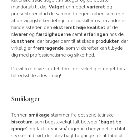
mandorlati til dig.
Valget
er meget
varieret
og
præsenterer altid de samme to egenskaber, som er et
af de vigtigste kendetegn, der adskiller os fra andre e-
handelssteder: den
ekstremt høje kvalitet
af de
råvarer
og
færdighederne
samt
erfaringen
hos de
kunstnere
, der bruger dem til at skabe
produkter
, der
virkelig er
fremragende
, som vi derefter kan tilbyde
dig med professionalisme og sikkerhed.
Du vil ikke blive skuffet, fordi der virkelig er noget for at
tilfredsstille alles smag!
Småkager
Termen
småkage
stammer fra det sene latinske
biscotum
, som bogstaveligt talt betyder "
baget to
gange
", og faktisk var småkagerne i begyndelsen blot
stykker af brød, der blev bagt to gange for at tabe al