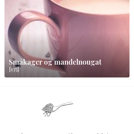
Småkager og mandelnougat
[135]