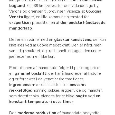
bagland
, kun 39 km sydøst for den vidunderlige by
Verona og grænsen til provinsen Vicenza, at
Cologna
Veneta
ligger, en lille kommune hjemsted for
ekspertise
i produktionen af
den bedste håndlavede
mandorlato
.
Det er en sødme med en
glasklar konsistens
, der kun
knækkes ved at udøve meget kraft. Den er hård, men
samtidig smuldret, og traditionelt indtages den under
juelfesterne, men ikke kun.
Produktionen af mandorlato følger til punkt og prikke
en
gammel opskrift
, der har århundreder af historie
og er forankret i de venetianske traditioner.
Ingredienserne
skal tilsættes i en
bestemt
rækkefølge
: honning, sukker, æggehvide og mandler,
som derefter skal blandes for at blive
bagte
ved
en
konstant temperatur
i
otte timer
.
Den
moderne produktion
af mandorlato begyndte