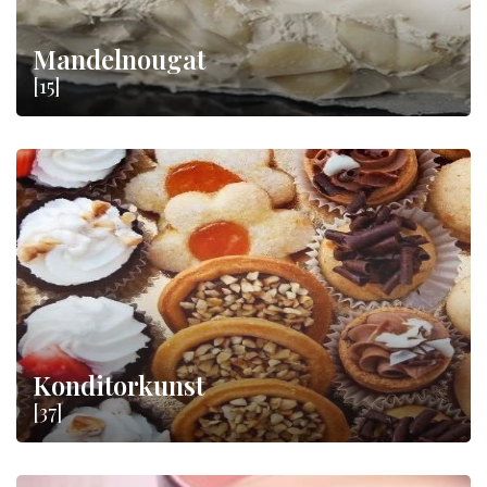
Mandelnougat
[15]
Konditorkunst
[37]