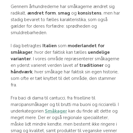
Gennem århundrederne har småkagerne ændret sig
radikalt,
ændret
form
,
smag
og
konsistens
, men har
stadig bevaret to fælles karakteristika, som også
gælder for deres forfædre: sprødheden og
smuldrebarheden.
I dag betragtes
Italien
som
moderlandet for
småkager
, hvor der faktisk kan tælles
uendelige
varianter
. I vores område repræsenterer småkagerne
en yderst varieret verden lavet af
traditioner
og
håndværk
; hver småkage har faktisk sin egen historie,
som ofte er tæt knyttet til det område, den stammer
fra.
Fra baci di dama til cantucci, fra friselline til
marcipansmåkager og til brutti ma buoni og ricciarelli. I
underkategorien
Småkager
kan du finde alt dette og
meget mere. Der er også regionale specialiteter,
måske lidt mindre kendte, men bestemt ikke ringere i
smag og kvalitet, samt produkter til veganske venner