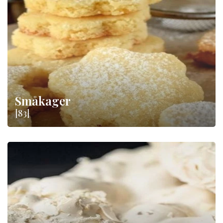
Småkager
[83]