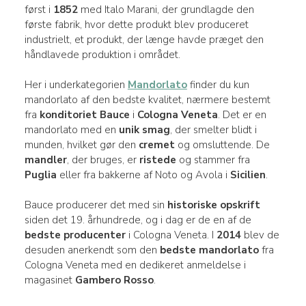
først i
1852
med Italo Marani, der grundlagde den
første fabrik, hvor dette produkt blev produceret
industrielt, et produkt, der længe havde præget den
håndlavede produktion i området.
Her i underkategorien
Mandorlato
finder du kun
mandorlato af den bedste kvalitet, nærmere bestemt
fra
konditoriet Bauce
i
Cologna Veneta
. Det er en
mandorlato med en
unik smag
, der smelter blidt i
munden, hvilket gør den
cremet
og omsluttende. De
mandler
, der bruges, er
ristede
og stammer fra
Puglia
eller fra bakkerne af Noto og Avola i
Sicilien
.
Bauce producerer det med sin
historiske opskrift
siden det 19. århundrede, og i dag er de en af de
bedste producenter
i Cologna Veneta. I
2014
blev de
desuden anerkendt som den
bedste mandorlato
fra
Cologna Veneta med en dedikeret anmeldelse i
magasinet
Gambero Rosso
.