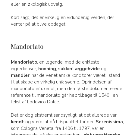
eller en økologisk udvalg.
Kort sagt, det er virkelig en vidunderlig verden, der
venter på at blive opdaget.
Mandorlato
Mandorlato
, en legende: med de enkleste
ingredienser,
honning
,
sukker
,
æggehvide
og
mandler
, har de venetianske konditorer været i stand
til at skabe en virkelig unik sødme. Oprindelsen af
mandorlato er ukendt, men den første dokumenterede
reference til mandorlato går helt tilbage til 1540 i en
tekst af Lodovico Dolce.
Det er dog ekstremt sandsynligt, at det allerede var
kendt
og værdsat på tidspunktet for den
Serenissima
,
som Cologna Veneta, fra 1406 til 1797, var en
integreret del af; det er netop her, i
det venetianske