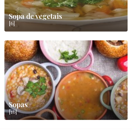
Sopa de vegetais
[6]
Sopas
[16]