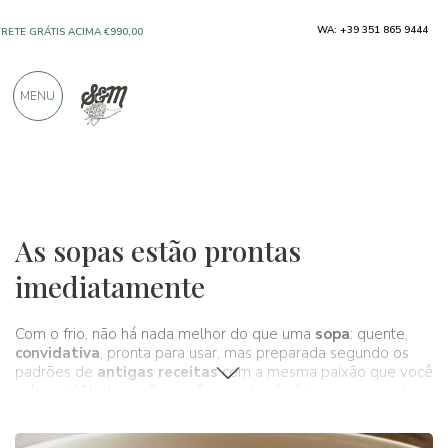
WA: +39 351 865 9444
SOMENTE PRODUTOS DE EXCELENTES
FABRICANTES
MENU
MAIS DE 900 AVALIAÇÕES POSITIVAS
Produtos típicos
Sopas
As sopas estão prontas
imediatamente
Com o frio, não há nada melhor do que uma
sopa
: quente,
convidativa
, pronta para usar, mas preparada segundo os
padrões de
antigas receitas
com a mesma paixão que você
colocaria! Nesta seção, você encontrará várias sopas prontas
para aquecer suas noites de inverno. Nós da Spaghetti e
Mandolino selecionamos as melhores sopas frescas de