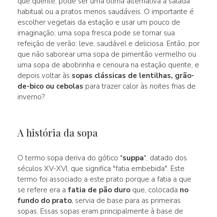
que quente, pode ser uma ótima alternativa à salada
habitual ou a pratos menos saudáveis. O importante é
escolher vegetais da estação e usar um pouco de
imaginação; uma sopa fresca pode se tornar sua
refeição de verão: leve, saudável e deliciosa. Então, por
que não saborear uma sopa de pimentão vermelho ou
uma sopa de abobrinha e cenoura na estação quente, e
depois voltar às
sopas clássicas de lentilhas, grão-
de-bico ou cebolas
para trazer calor às noites frias de
inverno?
A história da sopa
O termo sopa deriva do gótico "
suppa
", datado dos
séculos XV-XVI, que significa "fatia embebida". Este
termo foi associado a este prato porque a fatia a que
se refere era a
fatia de pão duro
que, colocada
no
fundo do prato
, servia de base para as primeiras
sopas. Essas sopas eram principalmente à base de