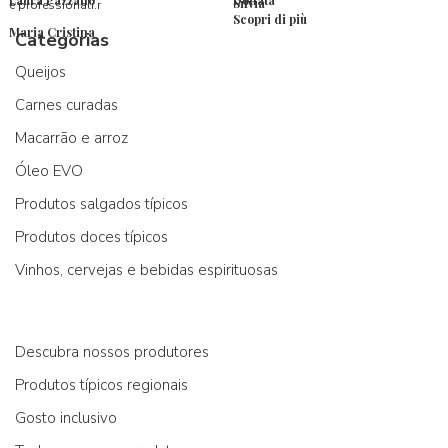
Silvia
e professionali.r
Scopri di più
Maria Cristina
Categorias
Queijos
Carnes curadas
Macarrão e arroz
Óleo EVO
Produtos salgados típicos
Produtos doces típicos
Vinhos, cervejas e bebidas espirituosas
Descubra nossos produtores
Produtos típicos regionais
Gosto inclusivo