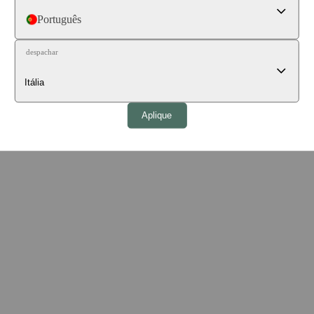
Português
despachar
Aplique