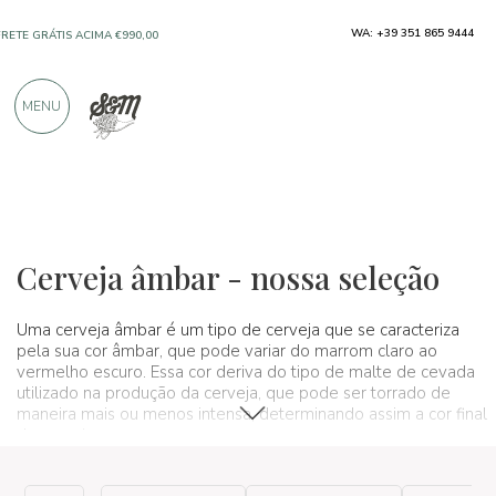
WA: +39 351 865 9444
FRETE GRÁTIS ACIMA €990,00
SOMENTE PRODUTOS DE EXCELENTES
MENU
FABRICANTES
MAIS DE 900 AVALIAÇÕES POSITIVAS
Vinhos, cervejas e bebidas espirituosas
Cervejas
Cervejas âmbar
Cerveja âmbar - nossa seleção
Uma cerveja âmbar é um tipo de cerveja que se caracteriza
pela sua cor âmbar, que pode variar do marrom claro ao
vermelho escuro. Essa cor deriva do tipo de malte de cevada
utilizado na produção da cerveja, que pode ser torrado de
maneira mais ou menos intensa, determinando assim a cor final
da cerveja.