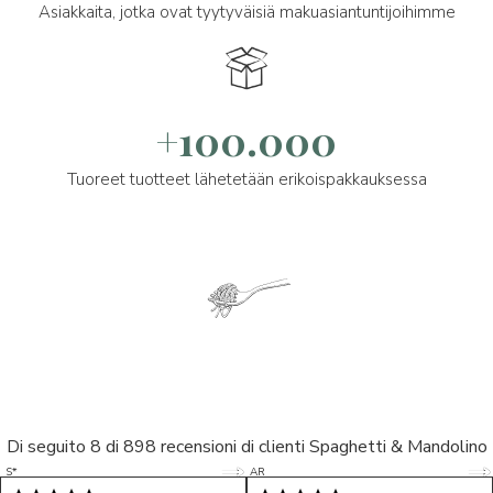
Asiakkaita, jotka ovat tyytyväisiä makuasiantuntijoihimme
+100.000
Tuoreet tuotteet lähetetään erikoispakkauksessa
Di seguito 8 di 898 recensioni di clienti Spaghetti & Mandolino
5/5
5/5
S*
AR
5/5
5/5
LP
D*