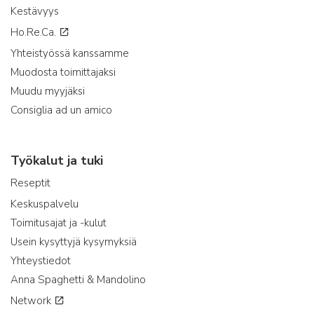
Kestävyys
Ho.Re.Ca.
Yhteistyössä kanssamme
Muodosta toimittajaksi
Muudu myyjäksi
Consiglia ad un amico
Työkalut ja tuki
Reseptit
Keskuspalvelu
Toimitusajat ja -kulut
Usein kysyttyjä kysymyksiä
Yhteystiedot
Anna Spaghetti & Mandolino
Network