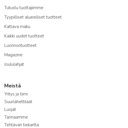
Tutustu tuottajiimme
Tyypilliset alueelliset tuotteet
Kattava maku
Kaikki uudet tuotteet
Luonnontuotteet
Magazine
Joululahjat
Meistä
Yritys ja tiimi
Suurlähettiläät
Luojat
Tarinaamme
Tehtävän tiekartta