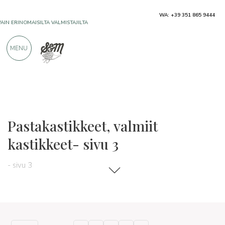
WA: +39 351 865 9444
VAIN ERINOMAISILTA VALMISTAJILTA
MENU
YLI 900 POSITIIVISTA ARVOSTELUA
Tyypillisiä tuotteita
Kastikkeet ja mausteet
Pastakastikkeet, valmiit
kastikkeet- sivu 3
- sivu 3