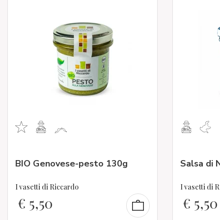
BIO Genovese-pesto 130g
Salsa di 
I vasetti di Riccardo
I vasetti di 
€
5,50
€
5,50