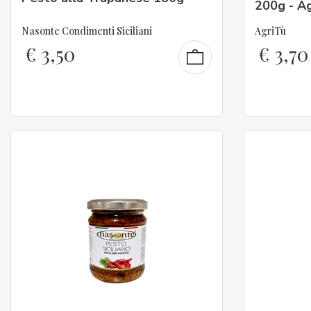
200g - Ag
Nasonte Condimenti Siciliani
AgriTù
€
3,50
€
3,70