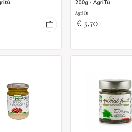
ritù
200g - AgriTù
AgriTù
€
3,70