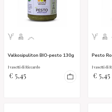
Valkosipuliton BIO-pesto 130g
Pesto Ro
I vasetti di Riccardo
I vasetti di 
€
5,45
€
5,45