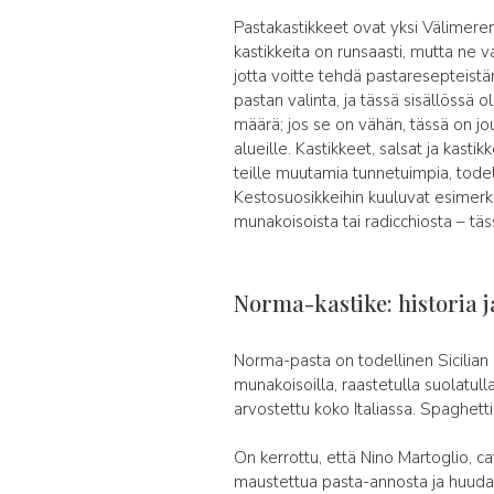
Pastakastikkeet ovat yksi Välimeren 
kastikkeita on runsaasti, mutta ne v
jotta voitte tehdä pastaresepteist
pastan valinta, ja tässä sisällössä
määrä; jos se on vähän, tässä on j
alueille. Kastikkeet, salsat ja kasti
teille muutamia tunnetuimpia, todell
Kestosuosikkeihin kuuluvat esimerkik
munakoisoista tai radicchiosta – täs
Norma-kastike: historia ja
Norma-pasta on todellinen Sicilian k
munakoisoilla, raastetulla suolatulla
arvostettu koko Italiassa. Spaghett
On kerrottu, että Nino Martoglio, c
maustettua pasta-annosta ja huudahti