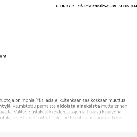
USEIN KYSYTTYJÄ KYSYMYKSIÄ
WA: +39 351 865 9444
ehti
 muotoja on monia. Yksi asia ei kuitenkaan saa koskaan muuttua:
htyjä
, valmistettu parhaista
aidoista aineksista
mutta ennen
valla! Valitse pastakastikkeiden, aitojen ja tiukasti käsityönä
talialaisesta keittiöstä. Lisäksi ne toimitetaan suoraan kotiisi