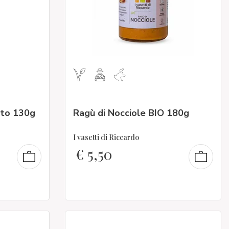
sto 130g
Ragù di Nocciole BIO 180g
I vasetti di Riccardo
€
5,50