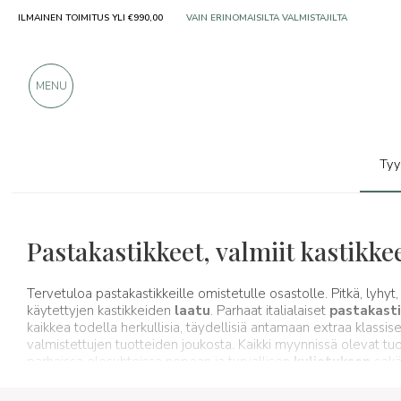
ILMAINEN TOIMITUS YLI €990,00
YLI 900 POSITIIVISTA ARVOSTELUA
MENU
Tyy
Tyypillisiä tuotteita
Kastikkeet ja mausteet
Pastakastikkeet, valmiit kastikke
Tervetuloa pastakastikkeille omistetulle osastolle. Pitkä, lyhy
käytettyjen kastikkeiden
laatu
. Parhaat italialaiset
pastakast
kaikkea todella herkullisia, täydellisiä antamaan extraa klassisel
valmistettujen tuotteiden joukosta. Kaikki myynnissä olevat tuott
parhaissa olosuhteissa nopean ja turvallisen
kuljetuksen
sek