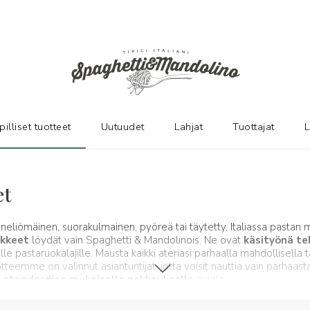
pilliset tuotteet
Uutuudet
Lahjat
Tuottajat
L
et
t, neliömäinen, suorakulmainen, pyöreä tai täytetty, Italiassa pastan
ikkeet
löydät vain Spaghetti & Mandolinois. Ne ovat
käsityönä te
le pastaruokalajille. Mausta kaikki ateriasi parhaalla mahdollisella ta
eemme on valinnut asiantuntijat, jotta voisit nauttia vain parhaasta i
ä
standardien mukaisella pakkauksella
avulla.