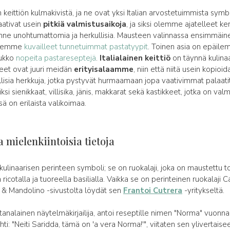
keittiön kulmakivistä, ja ne ovat yksi Italian arvostetuimmista symbo
aativat usein
pitkiä valmistusaikoja
, ja siksi olemme ajatelleet ke
änne unohtumattomia ja herkullisia. Mausteen valinnassa ensimmäinen
 olemme
kuvailleet tunnetuimmat pastatyypit
. Toinen asia on epäilem
oukko
nopeita pastareseptejä
.
Italialainen keittiö
on täynnä kulinaar
kkeet ovat juuri meidän
erityisalaamme
, niin että niitä usein kopi
isia herkkuja, jotka pystyvät hurmaamaan jopa vaativimmat palaatit ri
si sienikkaat, villisika, jänis, makkarat sekä kastikkeet, jotka on va
sä on erilaista valikoimaa.
 mielenkiintoisia tietoja
ulinaarisen perinteen symboli; se on ruokalaji, joka on maustettu to
 ricotalla ja tuoreella basilialla. Vaikka se on perinteinen ruokalaji C
i & Mandolino -sivustolta löydät sen
Frantoi Cutrera
-yritykseltä.
atanalainen näytelmäkirjailija, antoi reseptille nimen "Norma" vuonna
: "Neiti Saridda, tämä on 'a vera Norma!'", viitaten sen ylivertaise