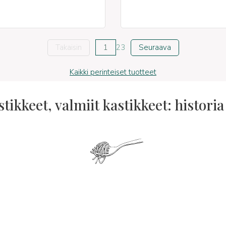
Takaisin
1
2
3
Seuraava
Kaikki perinteiset tuotteet
tikkeet, valmiit kastikkeet: historia 