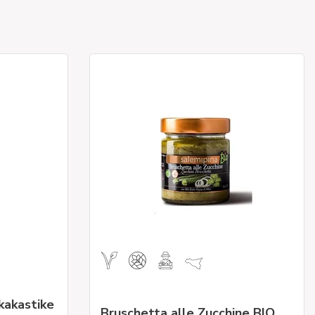
kakastike
Bruschetta alle Zucchine BIO