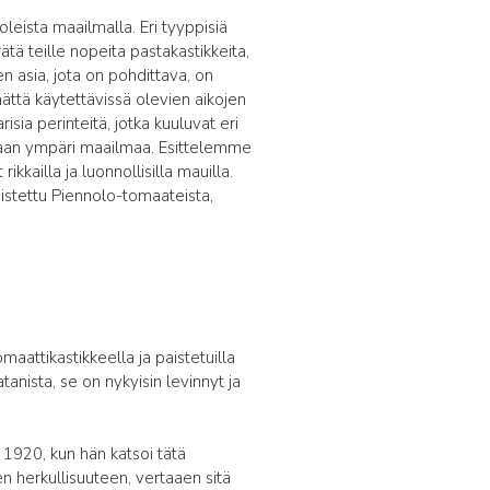
leista maailmalla. Eri tyyppisiä
rätä teille nopeita pastakastikkeita,
 asia, jota on pohdittava, on
ättä käytettävissä olevien aikojen
isia perinteitä, jotka kuuluvat eri
oidaan ympäri maailmaa. Esittelemme
kkailla ja luonnollisilla mauilla.
lmistettu Piennolo-tomaateista,
maattikastikkeella ja paistetuilla
atanista, se on nykyisin levinnyt ja
 1920, kun hän katsoi tätä
en herkullisuuteen, vertaaen sitä