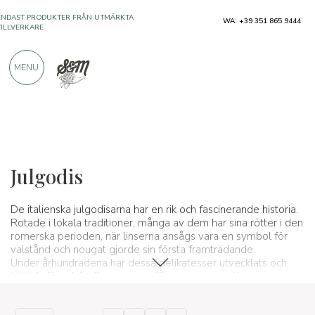
ENDAST PRODUKTER FRÅN UTMÄRKTA
WA: +39 351 865 9444
TILLVERKARE
MENU
ÖVER 900 POSITIVA RECENSIONER
Typiska produkter
Desserter och hantverksmässiga sötsaker
Julgodis
De italienska julgodisarna har en rik och fascinerande historia.
Rotade i lokala traditioner, många av dem har sina rötter i den
romerska perioden, när linserna ansågs vara en symbol för
välstånd och nougat gjorde sin första framträdande.
Under århundradena har dessa delikatesser utvecklats och
blivit
kulinariska ikoner som förenar generationer
.