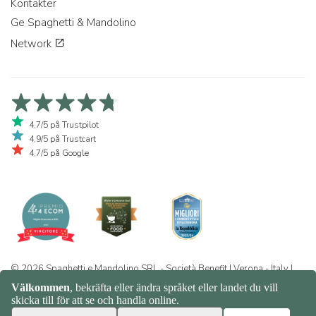
Kontakter
Ge Spaghetti & Mandolino
Network
4,7/5 på Trustpilot
4,9/5 på Trustcart
4,7/5 på Google
© 2026 Spaghetti e Mandolino SRL - Società Benefit | Verona - Italy |
+39 351 865 9444 | P.I. IT04913730232 | Certificazione BIO: IT-BIO-
016.380-0110744.2026.001 | REA VR-455804 |
Integritet och
cookiepolicy
|
Sitemap