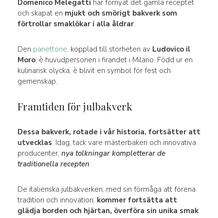
Domenico Melegatti
har förnyat det gamla receptet
och skapat en
mjukt och smörigt bakverk som
förtrollar smaklökar i alla åldrar
.
Den
panettone
, kopplad till storheten av
Ludovico il
Moro
, è huvudpersonen i firandet i Milano. Född ur en
kulinarisk olycka, è blivit en symbol för fest och
gemenskap.
Framtiden för julbakverk
Dessa bakverk, rotade i vår historia, fortsätter att
utvecklas
. Idag, tack vare mästerbakeri och innovativa
producenter,
nya tolkningar kompletterar de
traditionella recepten
.
De italienska julbakverken, med sin förmåga att förena
tradition och innovation,
kommer fortsätta att
glädja borden och hjärtan, överföra sin unika smak