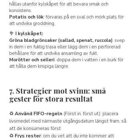
hållas utanför kylskåpet för att bevara smak och
konsistens.
Potatis och lök
: förvaras på en sval och mörk plats för
att undvika groddning.
🥦
I kylskåpet:
Gröna bladgrönsaker (sallad, spenat, ruccola)
: svep
in dem i en fuktig trasa eller lägg dem i en perforerad
behållare för att undvika ansamling av fukt.
Morötter och selleri
: doppa dem i vatten i en burk för
att hålla dem krispiga längre.
7. Strategier mot svinn: små
gester för stora resultat
♻
Använd FIFO-regeln
(Först in, först ut): placera
livsmedel med närmaste utgångsdatum längst fram, så
att de konsumeras först.
♻
Frys rester
: om du vet att du inte kommer att