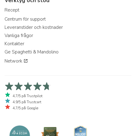
Verktyg och stöd
Recept
Centrum för support
Leveranstider och kostnader
Vanliga frågor
Kontakter
Ge Spaghetti & Mandolino
Network
4,7/5 på Trustpilot
4,9/5 på Trustcart
4,7/5 på Google