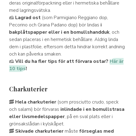
deras originalförpackning eller i hermetiska behållare
med lagringsvätska.
🧀
Lagrad ost
(som Parmigiano Reggiano dop,
Pecorino och Grana Padano dop) bör lindas
i
bakplåtspapper eller i en bomullshandduk
, och
sedan placeras i en hermetisk behållare. Aldrig linda
dem i plastfolie, eftersom detta hindrar korrekt andning
och kan påverka smaken.
🧀
Vill du ha fler tips för att förvara ostar?
Här är
10 tips
!
Charkuterier
🥓
Hela charkuterier
(som prosciutto crudo, speck
och salami) bör förvaras
inlindade i en bomullstrasa
eller livsmedelspapper
, på en sval plats eller i
grönsakslådan i kylskåpet.
🥓
Skivade charkuterier
måste
förseglas med