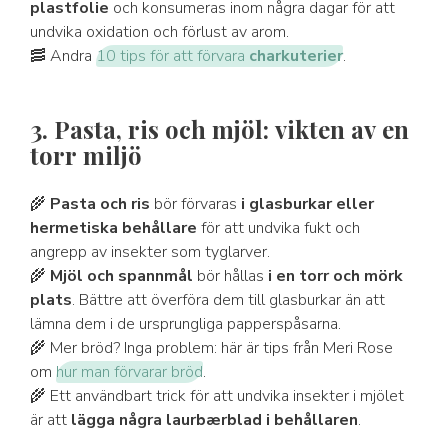
plastfolie
och konsumeras inom några dagar för att
undvika oxidation och förlust av arom.
🥓 Andra
10 tips för att förvara
charkuterier
.
3. Pasta, ris och mjöl: vikten av en
torr miljö
🌾
Pasta och ris
bör förvaras
i glasburkar eller
hermetiska behållare
för att undvika fukt och
angrepp av insekter som tyglarver.
🌾
Mjöl och spannmål
bör hållas
i en torr och mörk
plats
. Bättre att överföra dem till glasburkar än att
lämna dem i de ursprungliga papperspåsarna.
🌾 Mer bröd? Inga problem: här är tips från Meri Rose
om
hur man förvarar bröd
.
🌾 Ett användbart trick för att undvika insekter i mjölet
är att
lägga några laurbærblad i behållaren
.