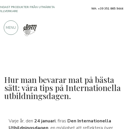
ENDAST PRODUKTER FRÅN UTMÄRKTA
WA: +39 351 865 9444
TILLVERKARE
MENU
ÖVER 900 POSITIVA RECENSIONER
Hur man bevarar mat på bästa
sätt: våra tips på Internationella
utbildningsdagen.
Varje år, den
24 januari
, firas
Den Internationella
Utbildningsdagen
, en möjlighet att reflektera över