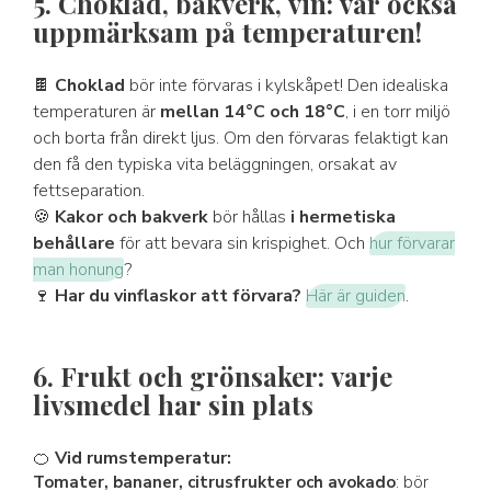
5. Choklad, bakverk, vin: var också
uppmärksam på temperaturen!
🍫
Choklad
bör inte förvaras i kylskåpet! Den idealiska
temperaturen är
mellan 14°C och 18°C
, i en torr miljö
och borta från direkt ljus. Om den förvaras felaktigt kan
den få den typiska vita beläggningen, orsakat av
fettseparation.
🍪
Kakor och bakverk
bör hållas
i hermetiska
behållare
för att bevara sin krispighet. Och
hur förvarar
man honung
?
🍷
Har du vinflaskor att förvara?
Här är guiden
.
6. Frukt och grönsaker: varje
livsmedel har sin plats
🍊
Vid rumstemperatur:
Tomater, bananer, citrusfrukter och avokado
: bör