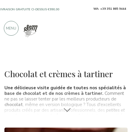
UNIQUEMENT DES PRODUITS PROVENANT
WA: +39 351 865 9444
D'EXCELLENTS FABRICANTS
MENU
PLUS DE 900 CRITIQUES POSITIVES
Produits typiques
Chocolat et crèmes
Chocolat et crèmes à tartiner
Une délicieuse visite guidée de toutes nos spécialités à
base de chocolat et de nos crèmes à tartiner.
Comment
ne pas se laisser tenter par les meilleurs producteurs de
chocolat
, même en version biologique ? Tous d'excellents
produits créés par des artisans professionnels, des
petites et
grandes entreprises primées
qui ont fait de la haute qualité
une véritable philosophie d'entreprise à poursuivre au
quotidien