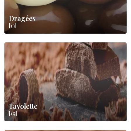
Dragées
[13]
Tavolette
[19]