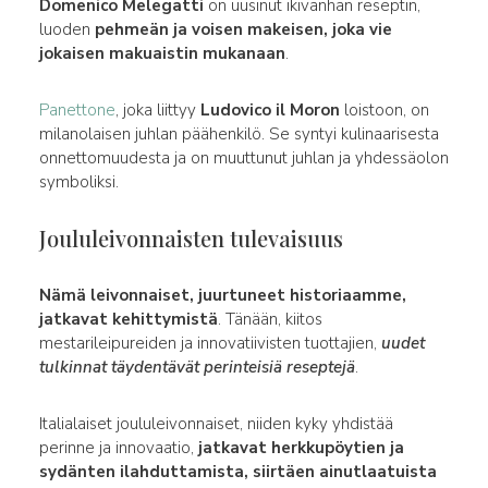
Domenico Melegatti
on uusinut ikivanhan reseptin,
luoden
pehmeän ja voisen makeisen, joka vie
jokaisen makuaistin mukanaan
.
Panettone
, joka liittyy
Ludovico il Moron
loistoon, on
milanolaisen juhlan päähenkilö. Se syntyi kulinaarisesta
onnettomuudesta ja on muuttunut juhlan ja yhdessäolon
symboliksi.
Joululeivonnaisten tulevaisuus
Nämä leivonnaiset, juurtuneet historiaamme,
jatkavat kehittymistä
. Tänään, kiitos
mestarileipureiden ja innovatiivisten tuottajien,
uudet
tulkinnat täydentävät perinteisiä reseptejä
.
Italialaiset joululeivonnaiset, niiden kyky yhdistää
perinne ja innovaatio,
jatkavat herkkupöytien ja
sydänten ilahduttamista, siirtäen ainutlaatuista