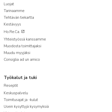
Luojat
Tarinaamme
Tehtävän tiekartta
Kestävyys
Ho.Re.Ca.
Yhteistyössä kanssamme
Muodosta toimittajaksi
Muudu myyjäksi
Consiglia ad un amico
Työkalut ja tuki
Reseptit
Keskuspalvelu
Toimitusajat ja -kulut
Usein kysyttyjä kysymyksiä