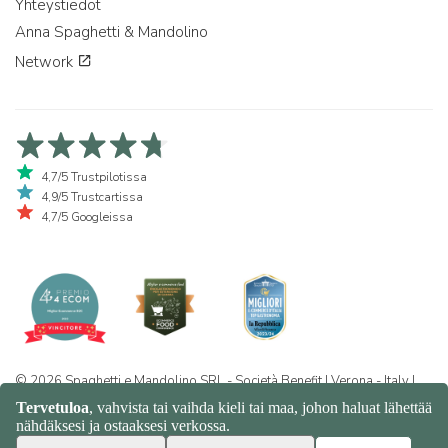
Yhteystiedot
Anna Spaghetti & Mandolino
Network
4,7/5 Trustpilotissa
4,9/5 Trustcartissa
4,7/5 Googleissa
© 2026 Spaghetti e Mandolino SRL - Società Benefit | Verona - Italy |
+39 351 865 9444 | P.I. IT04913730232 | Certificazione BIO: IT-BIO-
016.380-0110744.2026.001 | REA VR-455804 |
Yksityisyys- ja
evästekäytäntö
|
Sitemap