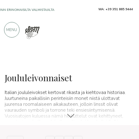
WA: +39 351 865 9444
VAIN ERINOMAISILTA VALMISTAJILTA
MENU
YLI 900 POSITIIVISTA ARVOSTELUA
Tyypillisiä tuotteita
Jälkiruoat ja artesaanimakeiset
Joululeivonnaiset
Italian joululeivokset kertovat rikasta ja kiehtovaa historiaa.
Juurtuneina paikallisiin perinteisiin monet niistä ulottavat
juurensa roomalaiseen aikakauteen, jolloin linssit olivat
vaurauden symboli ja torrone teki ensiesiintymisensä.
Vuosisatojen kuluessa nämä herkuttelut ovat kehittyneet,
muodostaen
kulinaarisia ikoneita, jotka yhdistävät
sukupolvet
.