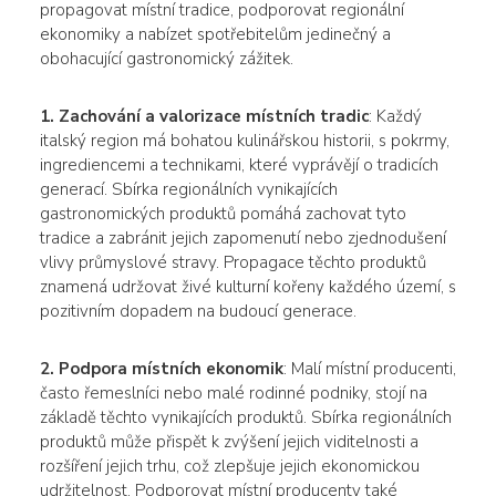
propagovat místní tradice, podporovat regionální
ekonomiky a nabízet spotřebitelům jedinečný a
obohacující gastronomický zážitek.
1. Zachování a valorizace místních tradic
: Každý
italský region má bohatou kulinářskou historii, s pokrmy,
ingrediencemi a technikami, které vyprávějí o tradicích
generací. Sbírka regionálních vynikajících
gastronomických produktů pomáhá zachovat tyto
tradice a zabránit jejich zapomenutí nebo zjednodušení
vlivy průmyslové stravy. Propagace těchto produktů
znamená udržovat živé kulturní kořeny každého území, s
pozitivním dopadem na budoucí generace.
2. Podpora místních ekonomik
: Malí místní producenti,
často řemeslníci nebo malé rodinné podniky, stojí na
základě těchto vynikajících produktů. Sbírka regionálních
produktů může přispět k zvýšení jejich viditelnosti a
rozšíření jejich trhu, což zlepšuje jejich ekonomickou
udržitelnost. Podporovat místní producenty také