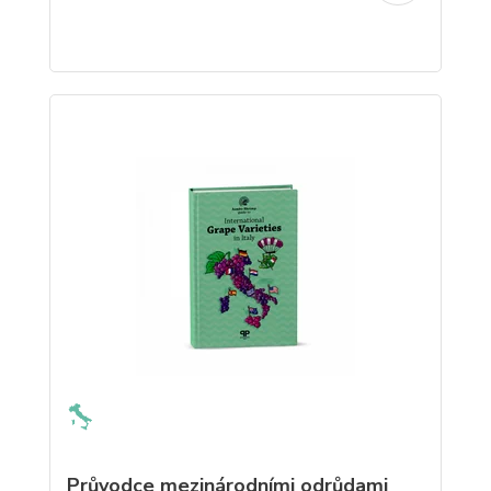
Průvodce mezinárodními odrůdami