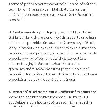
znamená podněcovat zemědělství a udržitelné výrobní
techniky, čímž se přispívá k blahobytu komunit a
udržování zemědělských praktik šetrných k životnímu
prostředí.
3. Cesta smyslovými dojmy mezi chutěmi Itálie
:
Sbírka vynikajících gastronomických produktů umožňuje
nabídnout spotřebitelům autentický smyslový zážitek,
který je zavádí k objevování jedinečných chutí každého
regionu. Od sýrů po maso, od uzenin po dezerty, každý
produkt vypráví příběh a nabízí chuť, kterou těžko
naleznete v jiných částech světa. V stále více
globalizovaném světě představuje znovuobjevení
regionálních kulinářských specifik útěk od standardizace
produktů a návrat k hledané autentičnosti.
4. Vzdělání o uvědomělém a udržitelném spotřebě
:
Výběr regionálních vynikajících produktů může učit
spotřebitele důležitosti výběru sezónních, místních a