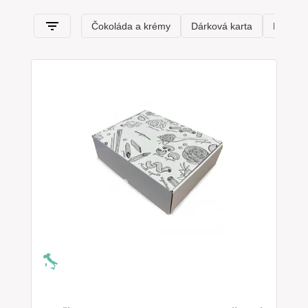
produktů
,
typických sicilských produktů
a následně až po
toskánské, benátské, tridentské, až po údolí Aosta.