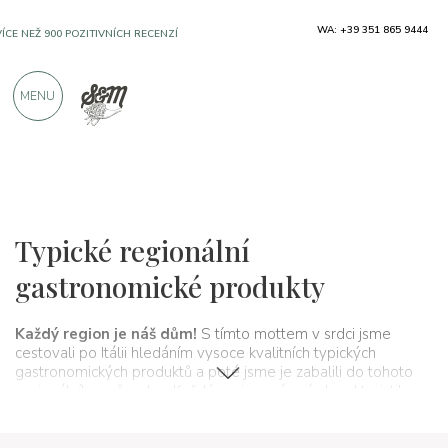
WA: +39 351 865 9444
BEZPLATNÁ DOPRAVA NAD €990,00
MENU
SOLO PRODUKTY OD VYNIKAJÍCÍCH VÝROBCŮ
VÍCE NEŽ 900 POZITIVNÍCH RECENZÍ
Regiony
Itálie
Typické regionální
gastronomické produkty
Každý region je náš dům!
S tímto mottem v srdci jsme
cestovali po Itálii hledáním vysoce kvalitních typických
gastronomických produktů a poté jsme je zabalili do tohoto
regionálního průvodce. Každý region má své charakteristiky a
speciality, vlastní způsoby vaření a produkce toho, co
zemědělství nebo chov umožňuje: od
typických kalabrijských