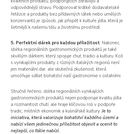
kvalitních produktů, podporujících zdravější a
odpovědnější stravu. Podporovat krátké dodavatelské
řetězce a produkty bez přídavných látek nebo umělých
konzervantů je způsob, jak přispět k kultuře jídla, která je
šetrnější k našemu tělu a životnímu prostředí.
5. Perfektní dárek pro každou příležitost
: Nakonec,
sbírka regionálních gastronomických produktů je také
skvělým dárkem, který spojuje chuť, tradici a kulturu. Koš
s vynikajícími produkty z různých italských regionů není
jen materiální dar, ale skutečná zkušenost, která
umožňuje sdílet bohatství naší gastronomie s ostatními.
Stručně řečeno, sbírka regionálních vynikajících
gastronomických produktů nejen podporuje kvalitu jídla
a rozmanitost chutí, ale hraje klíčovou roli v podpoře
tradic, místních ekonomik a kulinářské kultury.
Je to
iniciativa, která valorizuje bohatství každého území a
nabízí všem jedinečnou příležitost objevit a ocenit to
nejlepší, co Itálie nabízí.