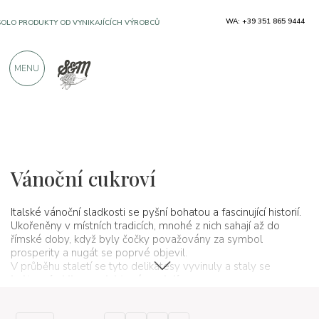
WA: +39 351 865 9444
SOLO PRODUKTY OD VYNIKAJÍCÍCH VÝROBCŮ
MENU
VÍCE NEŽ 900 POZITIVNÍCH RECENZÍ
Typické produkty
Dezerty a řemeslné sladkosti
Vánoční cukroví
Italské vánoční sladkosti se pyšní bohatou a fascinující historií.
Ukořeněny v místních tradicích, mnohé z nich sahají až do
římské doby, když byly čočky považovány za symbol
prosperity a nugát se poprvé objevil.
V průběhu staletí se tyto delikatesy vyvinuly a staly se
kulturními ikonami, které spojují generace
.