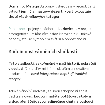
Domenico Melegatti
obnovil starodávný recept, čímž
vytvořil
jemný a máslový dezert, který okouzluje
chutě všech věkových kategorií
.
Panettone
, spojený s nádherou
Ludovica il Moro
, je
protagonistou milánských oslav. Narozen z kulinářské
nehody, stal se symbolem svátku a pohostinnosti.
Budoucnost vánočních sladkostí
Tyto sladkosti, zakořeněné v naší historii, pokračují
v evoluci
. Dnes, díky mistrům cukrářům a inovativním
producentům,
nové interpretace doplňují tradiční
recepty
.
Italské vánoční sladkosti, se svou schopností spojit
tradici a inovaci,
budou i nadále potěšovat stoly a
srdce, přenášejíc svou jedinečnou chuť na budoucí