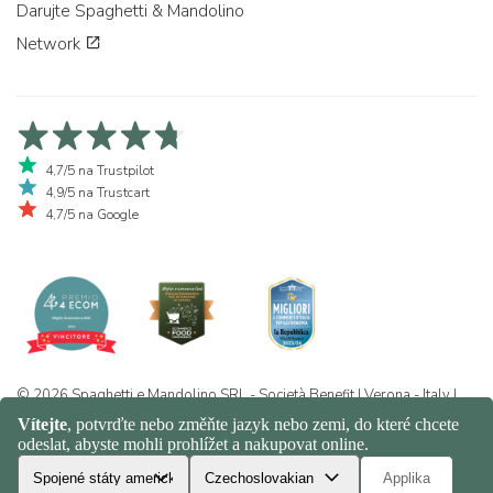
Darujte Spaghetti & Mandolino
Network
4,7/5 na Trustpilot
4,9/5 na Trustcart
4,7/5 na Google
© 2026 Spaghetti e Mandolino SRL - Società Benefit | Verona - Italy |
+39 351 865 9444 | P.I. IT04913730232 | Certificazione BIO: IT-BIO-
016.380-0110744.2026.001 | REA VR-455804 |
Ochrana osobních
údajů a politika cookies
|
Sitemap