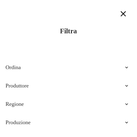
Filtra
Ordina
Prezzo Crescente
Produttore
Prezzo Decrescente
VIP
Regione
Ultimi arrivi
Abruzzo
Produzione
Basilicata
Biologica
Calabria