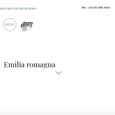
WA: +39 351 865 9444
FREE SHIPPING ABOVE €990,00
ONLY PRODUCTS FROM EXCELLENT
MENU
MANUFACTURERS
OVER 900 POSITIVE REVIEWS
Regions
Emilia Romagna
Emilia romagna